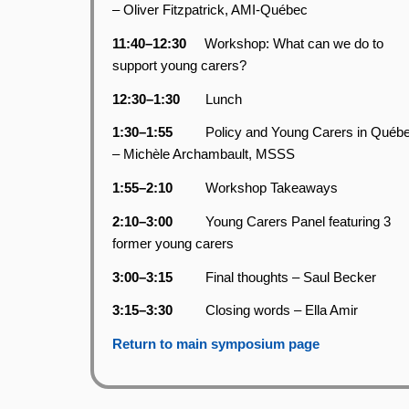
– Oliver Fitzpatrick, AMI-Québec
11:40–12:30
Workshop: What can we do to
support young carers?
12:30–1:30
Lunch
1:30–1:55
Policy and Young Carers in Québ
– Michèle Archambault, MSSS
1:55–2:10
Workshop Takeaways
2:10–3:00
Young Carers Panel featuring 3
former young carers
3:00–3:15
Final thoughts – Saul Becker
3:15–3:30
Closing words – Ella Amir
Return to main symposium page